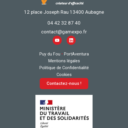
12 place Joseph Rau 13400 Aubagne
04 42 32 87 40
contact@gamexpo.fr
Y
L
o
i
u
n
t
k
Puy du Fou
•
PortAventura
u
e
b
d
Mentions légales
e
i
Politique de Confidentialité
n
Cookies
Contactez-nous !