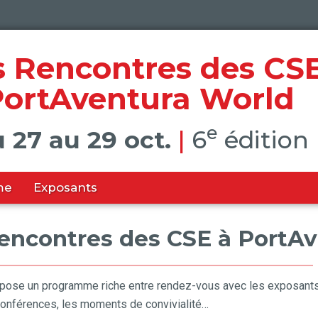
s Rencontres des CS
PortAventura World
e
 27 au 29 oct.
|
6
édition
me
Exposants
ncontres des CSE à PortAv
ose un programme riche entre rendez-vous avec les exposants, 
 conférences, les moments de convivialité…