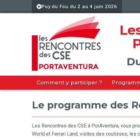
Aller
Puy du Fou du 2 au 4 juin 2026
au
contenu
Le
Du
Comment y participer ?
Program
Le programme des Re
Les Rencontres des CSE à PorAventura, vous prop
World et Ferrari Land, visites des coulisses, les